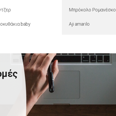
ντζερ
Μπρόκολο Ρομανέσκο
οκυθάκια baby
Aji amarilo
ομές