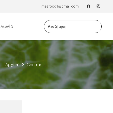
mesfood1@gmail.com
ινωνία
Αρχική
Gourmet