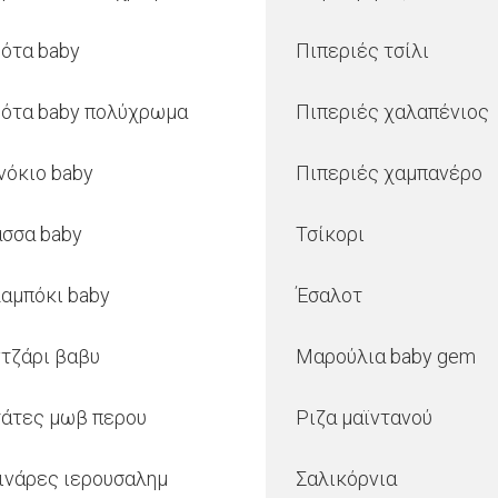
ότα baby
Πιπεριές τσίλι
ότα baby πολύχρωμα
Πιπεριές χαλαπένιος
νόκιο baby
Πιπεριές χαμπανέρο
σσα baby
Τσίκορι
αμπόκι baby
Έσαλοτ
τζάρι βαβυ
Μαρούλια baby gem
άτες μωβ περου
Ριζα μαϊντανού
ινάρες ιερουσαλημ
Σαλικόρνια